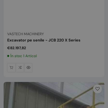
Vânzător:
VASTECH MACHINERY
Excavator pe senile - JCB 220 X Series
Preț
€82.197,82
normal
În stoc 1 Articol