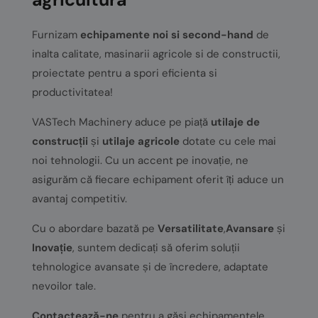
Furnizam
echipamente noi si second-hand
de
inalta calitate, masinarii agricole si de constructii,
proiectate pentru a spori eficienta si
productivitatea!
VASTech Machinery aduce pe piață
utilaje de
construcții
și
utilaje agricole
dotate cu cele mai
noi tehnologii. Cu un accent pe inovație, ne
asigurăm că fiecare echipament oferit îți aduce un
avantaj competitiv.
Cu o abordare bazată pe
Versatilitate
,
Avansare
și
Inovație
, suntem dedicați să oferim soluții
tehnologice avansate și de încredere, adaptate
nevoilor tale.
Contactează-ne
pentru a găsi echipamentele