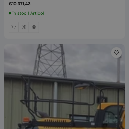
Preț
€10.371,43
normal
În stoc 1 Articol