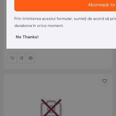
Abonează-te
Vânzător:
Prin trimiterea acestui formular, sunteți de acord să prim
VASTECH MACHINERY
dezabona în orice moment.
Excavator pe roti - JCB JS145W
No Thanks!
Preț
€119.401,68
normal
În stoc 1 Articol