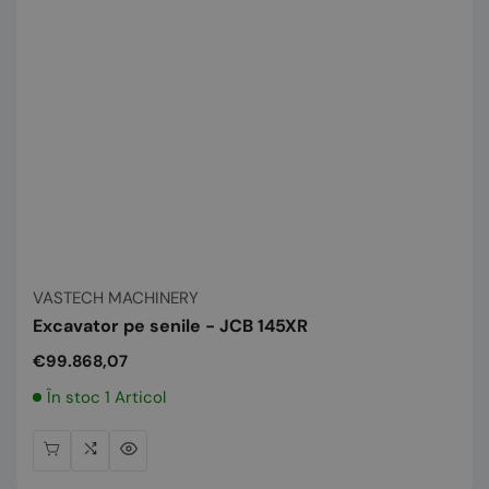
Vânzător:
VASTECH MACHINERY
Excavator pe senile - JCB 145XR
Preț
€99.868,07
normal
În stoc 1 Articol