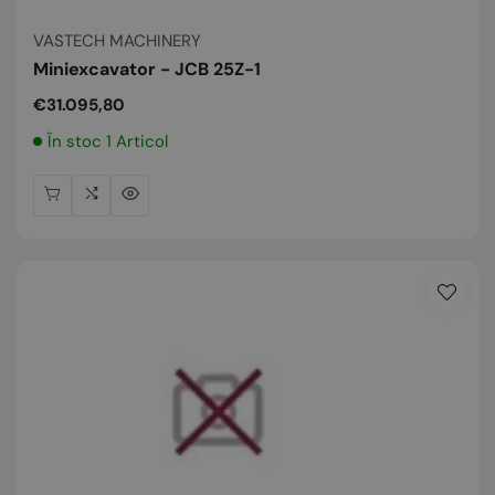
Vânzător:
VASTECH MACHINERY
Miniexcavator - JCB 25Z-1
Preț
€31.095,80
normal
În stoc 1 Articol