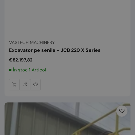
Vânzător:
VASTECH MACHINERY
Excavator pe senile - JCB 220 X Series
Preț
€82.197,82
normal
În stoc 1 Articol