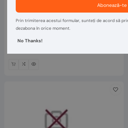
Abonează-te
Vânzător:
Prin trimiterea acestui formular, sunteți de acord să prim
VASTECH MACHINERY
dezabona în orice moment.
Excavator pe roti - JCB JS145W
No Thanks!
Preț
€119.401,68
normal
În stoc 1 Articol