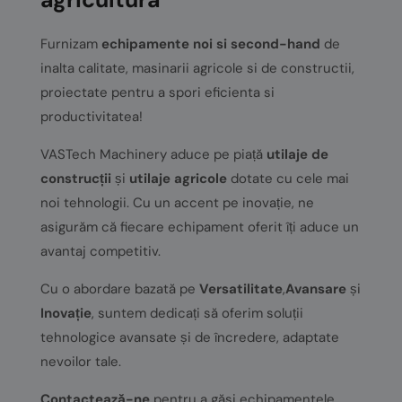
Furnizam
echipamente noi si second-hand
de
inalta calitate, masinarii agricole si de constructii,
proiectate pentru a spori eficienta si
productivitatea!
VASTech Machinery aduce pe piață
utilaje de
construcții
și
utilaje agricole
dotate cu cele mai
noi tehnologii. Cu un accent pe inovație, ne
asigurăm că fiecare echipament oferit îți aduce un
avantaj competitiv.
Cu o abordare bazată pe
Versatilitate
,
Avansare
și
Inovație
, suntem dedicați să oferim soluții
tehnologice avansate și de încredere, adaptate
nevoilor tale.
Contactează-ne
pentru a găsi echipamentele