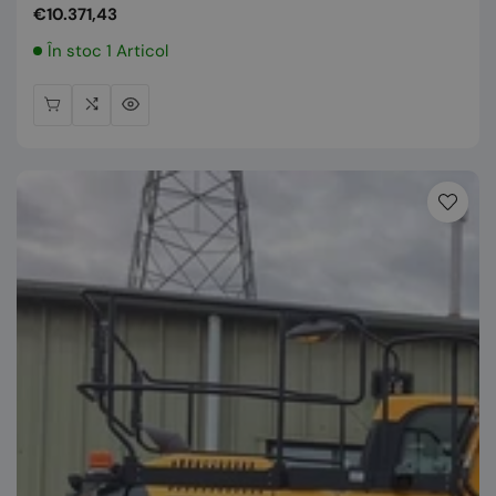
Preț
€10.371,43
normal
În stoc 1 Articol