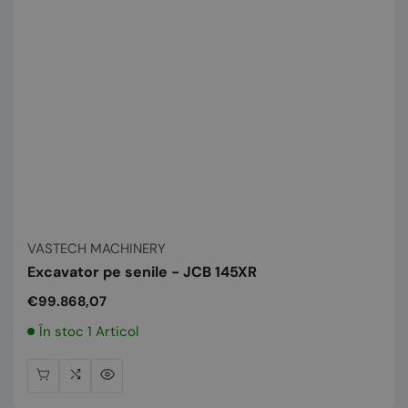
Vânzător:
VASTECH MACHINERY
Excavator pe senile - JCB 145XR
Preț
€99.868,07
normal
În stoc 1 Articol