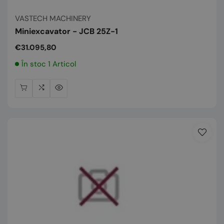
Vânzător:
VASTECH MACHINERY
Miniexcavator - JCB 25Z-1
Preț
€31.095,80
normal
În stoc 1 Articol