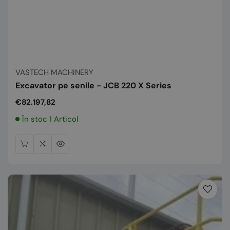
Vânzător:
VASTECH MACHINERY
Excavator pe senile - JCB 220 X Series
Preț
€82.197,82
normal
În stoc 1 Articol