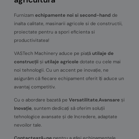
Furnizam
echipamente noi si second-hand
de
inalta calitate, masinarii agricole si de constructii,
proiectate pentru a spori eficienta si
productivitatea!
VASTech Machinery aduce pe piață
utilaje de
construcții
și
utilaje agricole
dotate cu cele mai
noi tehnologii. Cu un accent pe inovație, ne
asigurăm că fiecare echipament oferit îți aduce un
avantaj competitiv.
Cu o abordare bazată pe
Versatilitate
,
Avansare
și
Inovație
, suntem dedicați să oferim soluții
tehnologice avansate și de încredere, adaptate
nevoilor tale.
Contactează-ne
pentru a găsi echipamentele