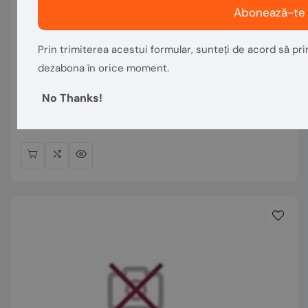
Abonează-te
Vânzător:
Prin trimiterea acestui formular, sunteți de acord să prim
VASTECH MACHINERY
dezabona în orice moment.
Excavator pe roti - JCB JS145W
No Thanks!
Preț
€119.401,68
normal
În stoc 1 Articol