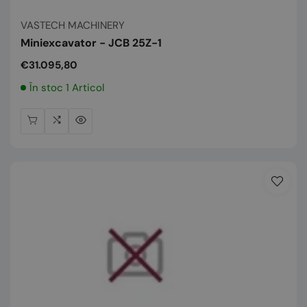
Vânzător:
VASTECH MACHINERY
Miniexcavator - JCB 25Z-1
Preț
€31.095,80
normal
În stoc 1 Articol