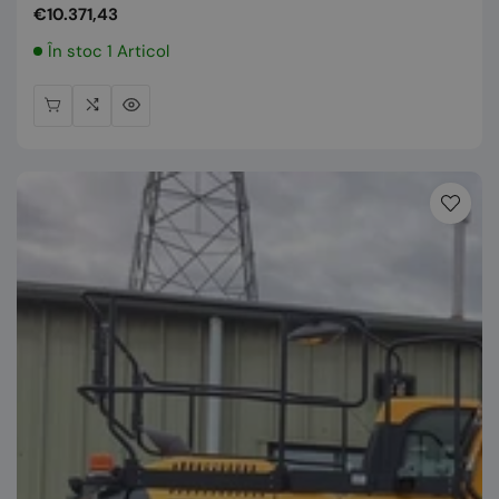
Preț
€10.371,43
normal
În stoc 1 Articol