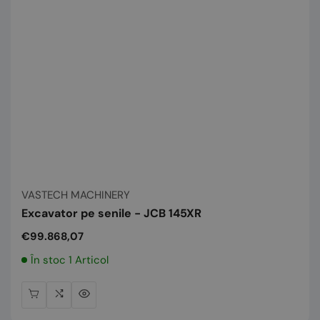
Vânzător:
VASTECH MACHINERY
Excavator pe senile - JCB 145XR
Preț
€99.868,07
normal
În stoc 1 Articol